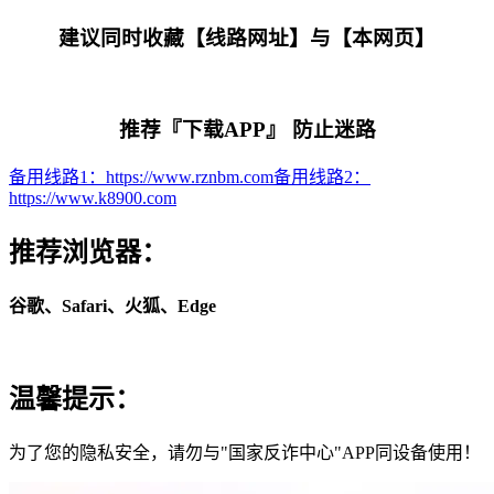
建议同时收藏【线路网址】与【本网页】
推荐『下载APP』 防止迷路
备用线路
1
：
https://www.rznbm.com
备用线路
2
：
https://www.k8900.com
推荐浏览器：
谷歌、Safari、火狐、Edge
温馨提示：
为了您的隐私安全，请勿与"国家反诈中心"APP同设备使用！