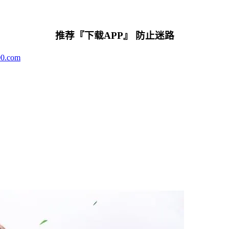
推荐『下载APP』 防止迷路
00.com