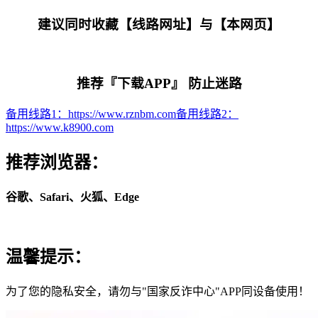
建议同时收藏【线路网址】与【本网页】
推荐『下载APP』 防止迷路
备用线路
1
：
https://www.rznbm.com
备用线路
2
：
https://www.k8900.com
推荐浏览器：
谷歌、Safari、火狐、Edge
温馨提示：
为了您的隐私安全，请勿与"国家反诈中心"APP同设备使用！