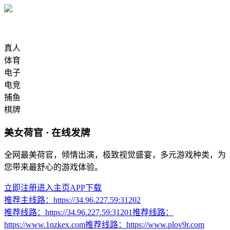
真人
体育
电子
电竞
捕鱼
棋牌
美女荷官 · 在线发牌
全网最美荷官，倾情出演，极致视觉盛宴，多元游戏种类，为
您带来最舒心的游戏体验。
立即注册
进入主页
APP下载
推荐主线路：
https://34.96.227.59:31202
推荐线路：
https://34.96.227.59:31201
推荐线路：
https://www.1nzkex.com
推荐线路：
https://www.plov9r.com