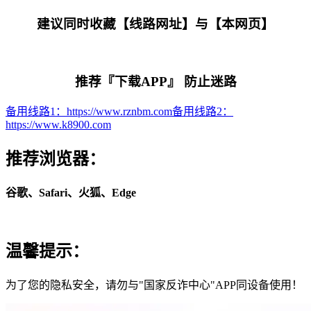
建议同时收藏【线路网址】与【本网页】
推荐『下载APP』 防止迷路
备用线路
1
：
https://www.rznbm.com
备用线路
2
：
https://www.k8900.com
推荐浏览器：
谷歌、Safari、火狐、Edge
温馨提示：
为了您的隐私安全，请勿与"国家反诈中心"APP同设备使用！