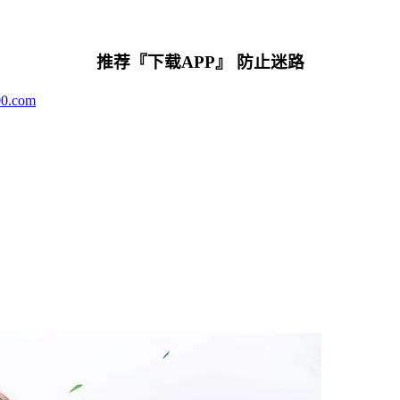
推荐『下载APP』 防止迷路
00.com