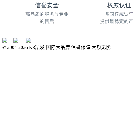
© 2004-
2026
K8凯发-国际大品牌 信誉保障 大额无忧