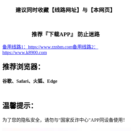
建议同时收藏【线路网址】与【本网页】
推荐『下载APP』 防止迷路
备用线路
1
：
https://www.rznbm.com
备用线路
2
：
https://www.k8900.com
推荐浏览器：
谷歌、Safari、火狐、Edge
温馨提示：
为了您的隐私安全，请勿与"国家反诈中心"APP同设备使用！