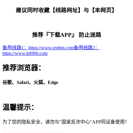
建议同时收藏【线路网址】与【本网页】
推荐『下载APP』 防止迷路
备用线路
1
：
https://www.rznbm.com
备用线路
2
：
https://www.k8900.com
推荐浏览器：
谷歌、Safari、火狐、Edge
温馨提示：
为了您的隐私安全，请勿与"国家反诈中心"APP同设备使用！