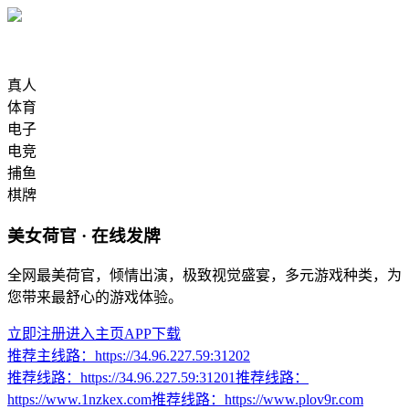
真人
体育
电子
电竞
捕鱼
棋牌
美女荷官 · 在线发牌
全网最美荷官，倾情出演，极致视觉盛宴，多元游戏种类，为
您带来最舒心的游戏体验。
立即注册
进入主页
APP下载
推荐主线路：
https://34.96.227.59:31202
推荐线路：
https://34.96.227.59:31201
推荐线路：
https://www.1nzkex.com
推荐线路：
https://www.plov9r.com