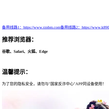
备用线路
1
：
https://www.rznbm.com
备用线路
2
：
https://www.k89
推荐浏览器：
谷歌、Safari、火狐、Edge
温馨提示：
为了您的隐私安全，请勿与"国家反诈中心"APP同设备使用！