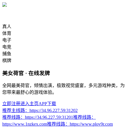
真人
体育
电子
电竞
捕鱼
棋牌
美女荷官 · 在线发牌
全网最美荷官，倾情出演，极致视觉盛宴，多元游戏种类，为
您带来最舒心的游戏体验。
立即注册
进入主页
APP下载
推荐主线路：
https://34.96.227.59:31202
推荐线路：
https://34.96.227.59:31201
推荐线路：
https://www.1nzkex.com
推荐线路：
https://www.plov9r.com