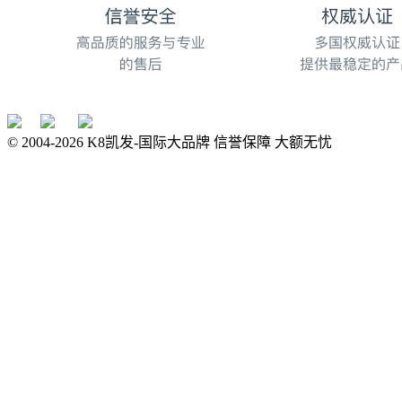
© 2004-
2026
K8凯发-国际大品牌 信誉保障 大额无忧