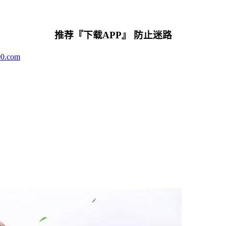
推荐『下载APP』 防止迷路
00.com