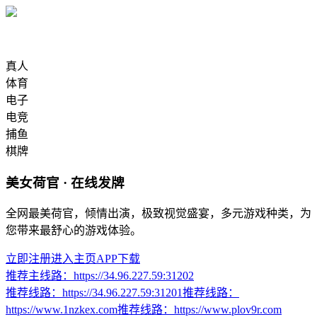
真人
体育
电子
电竞
捕鱼
棋牌
美女荷官 · 在线发牌
全网最美荷官，倾情出演，极致视觉盛宴，多元游戏种类，为
您带来最舒心的游戏体验。
立即注册
进入主页
APP下载
推荐主线路：
https://34.96.227.59:31202
推荐线路：
https://34.96.227.59:31201
推荐线路：
https://www.1nzkex.com
推荐线路：
https://www.plov9r.com