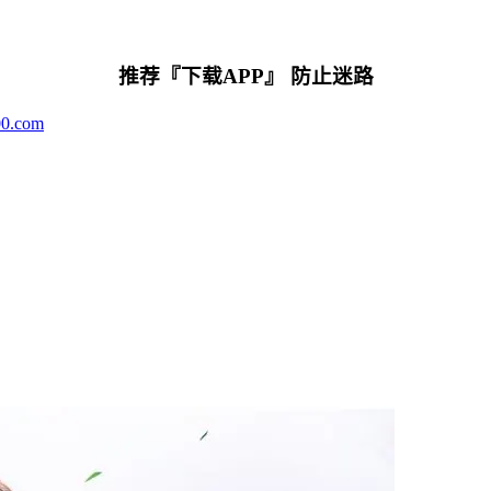
推荐『下载APP』 防止迷路
00.com