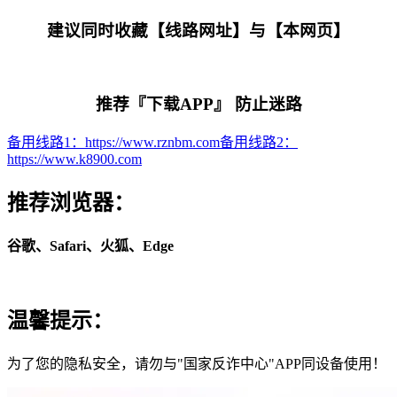
建议同时收藏【线路网址】与【本网页】
推荐『下载APP』 防止迷路
备用线路
1
：
https://www.rznbm.com
备用线路
2
：
https://www.k8900.com
推荐浏览器：
谷歌、Safari、火狐、Edge
温馨提示：
为了您的隐私安全，请勿与"国家反诈中心"APP同设备使用！