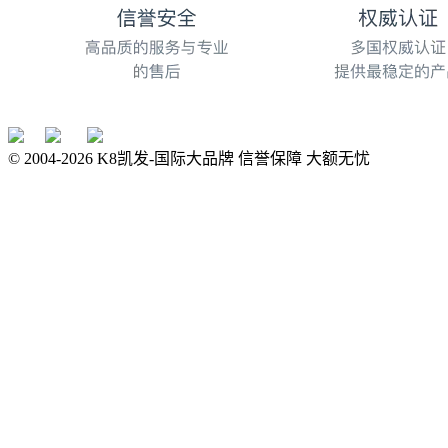
© 2004-
2026
K8凯发-国际大品牌 信誉保障 大额无忧