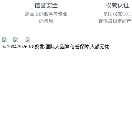
© 2004-
2026
K8凯发-国际大品牌 信誉保障 大额无忧