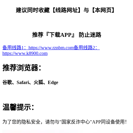
建议同时收藏【线路网址】与【本网页】
推荐『下载APP』 防止迷路
备用线路
1
：
https://www.rznbm.com
备用线路
2
：
https://www.k8900.com
推荐浏览器：
谷歌、Safari、火狐、Edge
温馨提示：
为了您的隐私安全，请勿与"国家反诈中心"APP同设备使用！