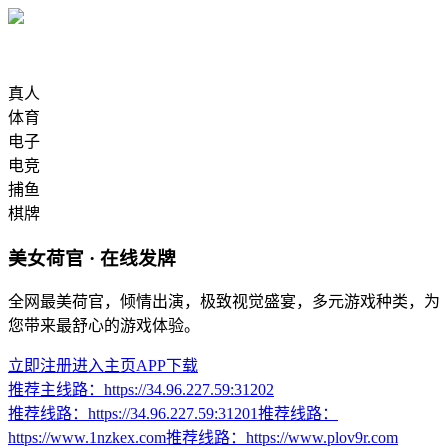
真人
体育
电子
电竞
捕鱼
棋牌
美女荷官 · 在线发牌
全网最美荷官，倾情出演，极致视觉盛宴，多元游戏种类，为
您带来最舒心的游戏体验。
立即注册
进入主页
APP下载
推荐主线路：
https://34.96.227.59:31202
推荐线路：
https://34.96.227.59:31201
推荐线路：
https://www.1nzkex.com
推荐线路：
https://www.plov9r.com