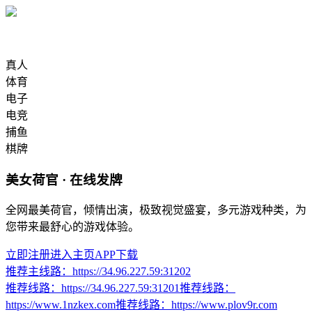
真人
体育
电子
电竞
捕鱼
棋牌
美女荷官 · 在线发牌
全网最美荷官，倾情出演，极致视觉盛宴，多元游戏种类，为
您带来最舒心的游戏体验。
立即注册
进入主页
APP下载
推荐主线路：
https://34.96.227.59:31202
推荐线路：
https://34.96.227.59:31201
推荐线路：
https://www.1nzkex.com
推荐线路：
https://www.plov9r.com