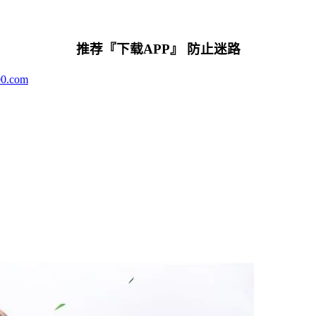
推荐『下载APP』 防止迷路
00.com