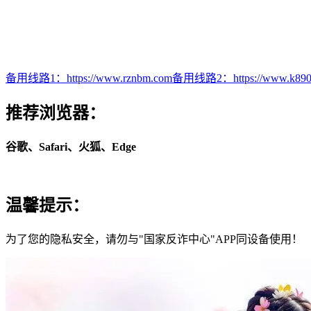
备用线路
1
：
https://www.rznbm.com
备用线路
2
：
https://www.k89
推荐浏览器：
谷歌、Safari、火狐、Edge
温馨提示：
为了您的隐私安全，请勿与"国家反诈中心"APP同设备使用！