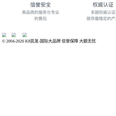
© 2004-
2026
K8凯发-国际大品牌 信誉保障 大额无忧