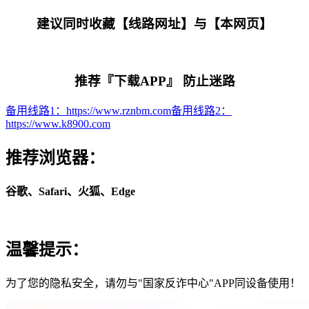
建议同时收藏【线路网址】与【本网页】
推荐『下载APP』 防止迷路
备用线路
1
：
https://www.rznbm.com
备用线路
2
：
https://www.k8900.com
推荐浏览器：
谷歌、Safari、火狐、Edge
温馨提示：
为了您的隐私安全，请勿与"国家反诈中心"APP同设备使用！