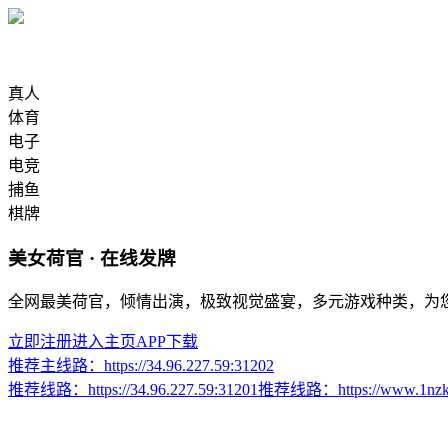
真人
体育
电子
电竞
捕鱼
棋牌
美女荷官 · 在线发牌
全网最美荷官，倾情出演，极致视觉盛宴，多元游戏种类，为
立即注册
进入主页
APP下载
推荐主线路：
https://34.96.227.59:31202
推荐线路：
https://34.96.227.59:31201
推荐线路：
https://www.1nz