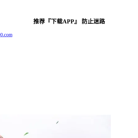
推荐『下载APP』 防止迷路
00.com