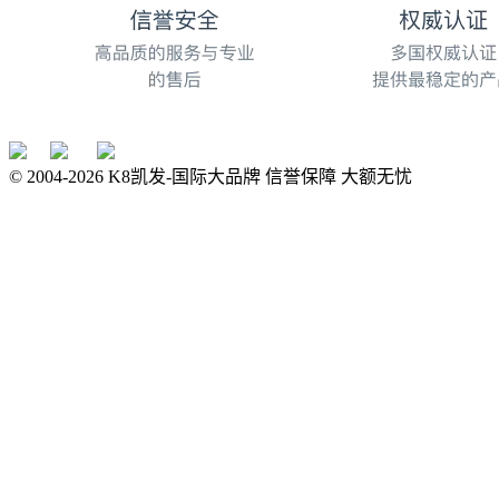
© 2004-
2026
K8凯发-国际大品牌 信誉保障 大额无忧