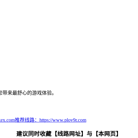
您带来最舒心的游戏体验。
kex.com
推荐线路：
https://www.plov9r.com
建议同时收藏【线路网址】与【本网页】