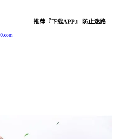
推荐『下载APP』 防止迷路
00.com