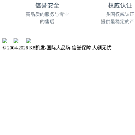
© 2004-
2026
K8凯发-国际大品牌 信誉保障 大额无忧